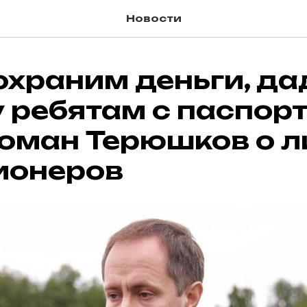
Новости
охраним деньги, д
 ребятам с паспор
Роман Терюшков о 
ионеров