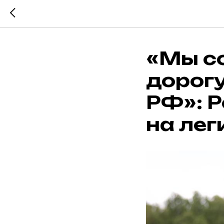
«Мы с
дорогу
РФ»: 
на лег