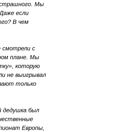
 страшного. Мы
 Даже если
ого? В чем
 смотрели с
ром плане. Мы
тку», которую
ли не выигрывал
ывают только
й дедушка был
ечественные
мпионат Европы,