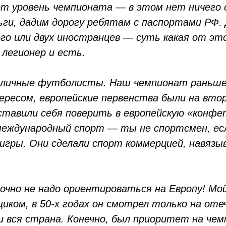
т уровень чемпионата — в этом нет ничего
ьги, дадим дорогу ребятам с паспортами РФ.
го или двух иностранцев — суть какая от эт
 легионер и есть.
отличные футболисты. Наш чемпионат раньше
ресом, европейские первенства были на вто
ставили себя поверить в европейскую «конфе
международный спорт — ты не спортсмен, ес
игры. Они сделали спорт коммерцией, навяз
чно не надо ориентироваться на Европу! Мо
иком, в 50‑х годах он смотрел только на от
 и вся страна. Конечно, был приоритет на че