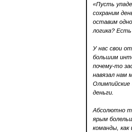
«Пусть упаде
сохраним ден
оставим одно
логика? Есть
У нас свои 
большим инте
почему‑то за
навязал нам 
Олимпийские 
деньги.
Абсолютно то
ярым болельщ
команды, как