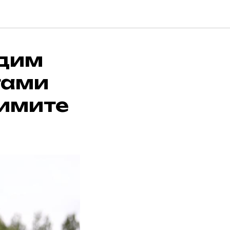
адим
тами
лимите