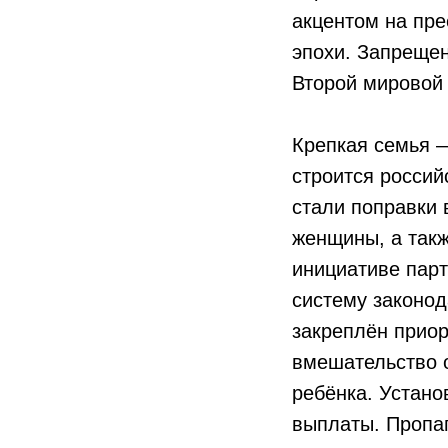
акцентом на пр
эпохи. Запреще
Второй мировой 
Крепкая семья —
строится росси
стали поправки 
женщины, а такж
инициативе парт
систему законод
закреплён приор
вмешательство о
ребёнка. Устано
выплаты. Пропаг