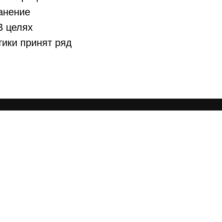
анение
В целях
тики принят ряд
Высказывания