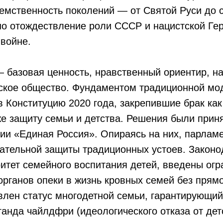
еемственность поколений — от Святой Руси до
но отождествление роли СССР и нацистской Ге
войне.
 базовая ценность, нравственный ориентир, н
йское общество. Фундаментом традиционной мо
в Конституцию 2020 года, закрепившие брак ка
е защиту семьи и детства. Решения были прин
ии «Единая Россия». Опираясь на них, парлам
ательной защиты традиционных устоев. Законо
итет семейного воспитания детей, введены огр
рганов опеки в жизнь кровных семей без прямо
влен статус многодетной семьи, гарантирующий
анда чайлдфри (идеологического отказа от де