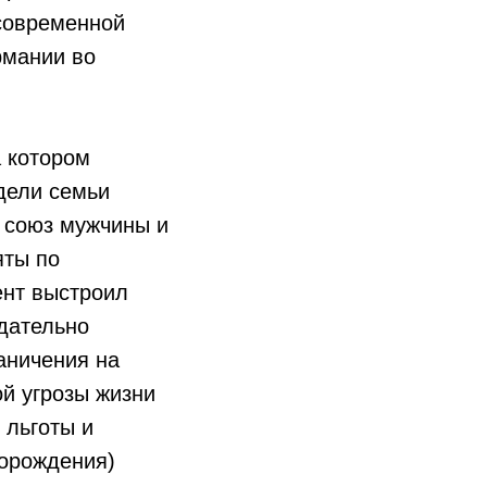
 современной
рмании во
а котором
дели семьи
к союз мужчины и
яты по
ент выстроил
дательно
аничения на
й угрозы жизни
 льготы и
торождения)