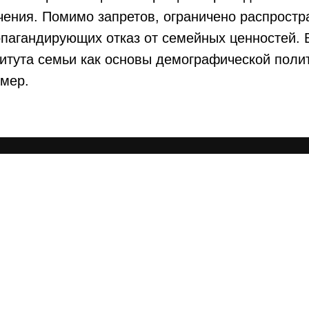
ения. Помимо запретов, ограничено распростр
пагандирующих отказ от семейных ценностей. 
итута семьи как основы демографической поли
мер.
фия
Проекты
Дела
и
Законотворчество
Убеждения