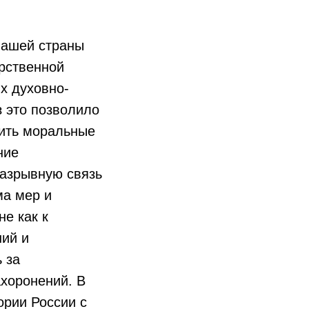
нашей страны
арственной
х духовно-
 это позволило
пить моральные
ние
разрывную связь
ма мер и
не как к
ний и
 за
хоронений. В
ории России с