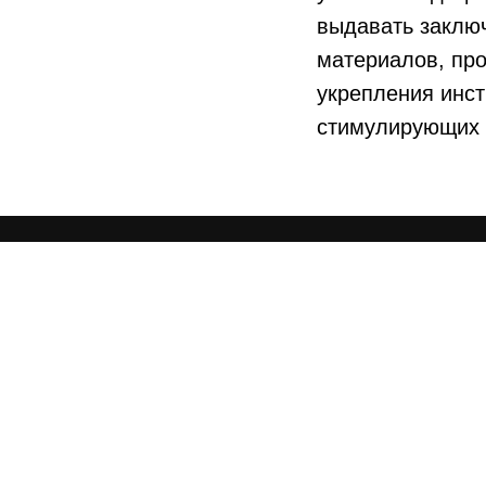
выдавать заключ
материалов, про
укрепления инст
стимулирующих 
Терюшков
Биогра
Новост
Государственная дума Федерального
собрания Российской Федерации VIII
созыва