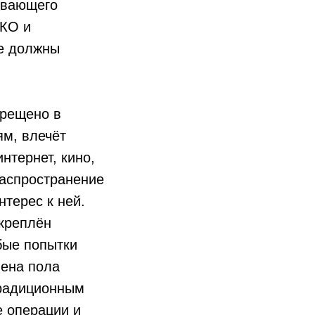
ывающего
ЭКО и
не должны
прещено в
ям, влечёт
нтернет, кино,
распространение
терес к ней.
креплён
бые попытки
мена пола
традиционным
е операции и