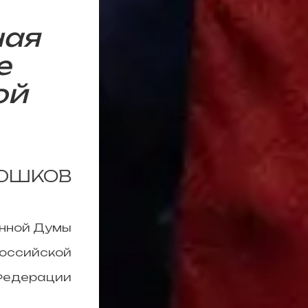
ная
е
ой
РЮШКОВ
енной Думы
оссийской
едерации