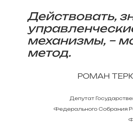
Действовать, з
управленчески
механизмы, – м
метод.
РОМАН ТЕ
Депутат Государств
Федерального Собрания Р
Ф